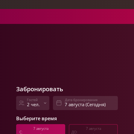
с
14:10
ч.
12:00
13:00
14:00
15:00
16:00
17:00
1
Зал Берия
Зал Царский
Зал Каминный
Забронировать
Гостей
Дата бронирования
2 чел.
Выберите время
7 августа
7 августа
С:
ДО:
:
: