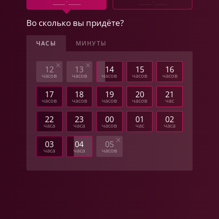
Во сколько вы придёте?
ЧАСЫ
МИНУТЫ
12
13
14
15
16
часов
часов
часов
часов
часов
17
18
19
20
21
часов
часов
часов
часов
час
22
23
00
01
02
часа
часа
часов
час
часа
03
04
05
часа
часа
часов